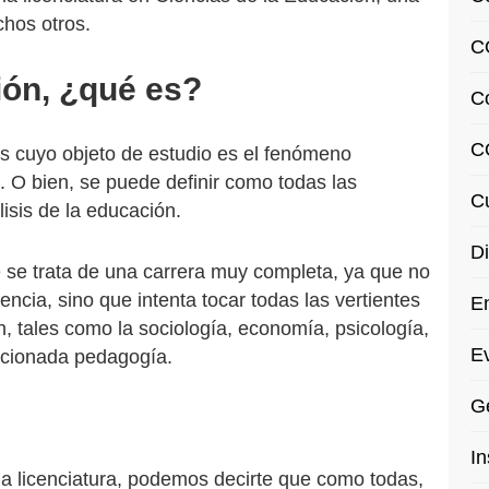
chos otros.
C
ión, ¿qué es?
C
C
les cuyo objeto de estudio es el fenómeno
. O bien, se puede definir como todas las
Cu
lisis de la educación.
Di
 se trata de una carrera muy completa, ya que no
cia, sino que intenta tocar todas las vertientes
En
n, tales como la sociología, economía, psicología,
Ev
encionada pedagogía.
Ge
In
la licenciatura, podemos decirte que como todas,