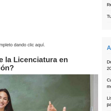
Re
Tu
mpleto dando clic aquí.
A
 la Licenciatura en
D
ión?
2
Ca
m
Li
p