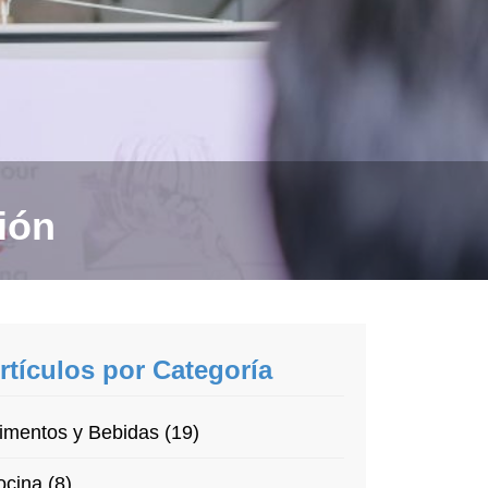
ión
rtículos por Categoría
imentos y Bebidas (19)
cina (8)