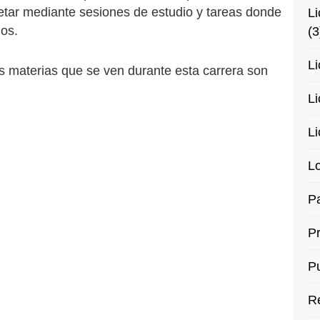
etar mediante sesiones de estudio y tareas donde
Li
os.
(3
Li
s materias que se ven durante esta carrera son
Li
Li
Lo
Pa
P
Pu
R