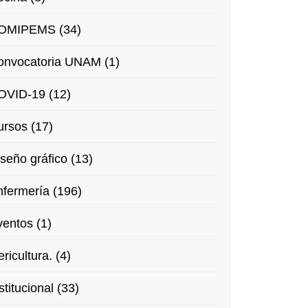
OMIPEMS (34)
onvocatoria UNAM (1)
OVID-19 (12)
rsos (17)
seño gráfico (13)
fermería (196)
entos (1)
ricultura. (4)
stitucional (33)