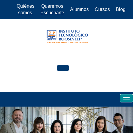
Quiénes
Queremos
Alumnos
Cursos
Blog
somos.
Escucharte