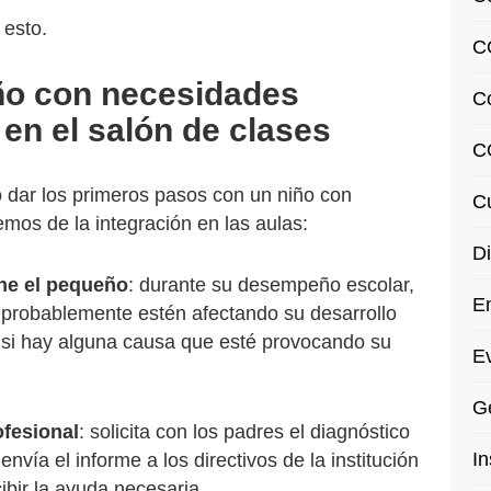
 esto.
C
ño con necesidades
C
en el salón de clases
C
 dar los primeros pasos con un niño con
Cu
emos de la integración en las aulas:
Di
iene el pequeño
: durante su desempeño escolar,
En
 probablemente estén afectando su desarrollo
 si hay alguna causa que esté provocando su
Ev
Ge
ofesional
: solicita con los padres el diagnóstico
In
vía el informe a los directivos de la institución
ibir la ayuda necesaria.