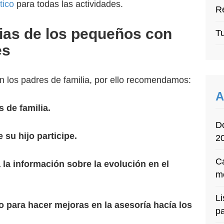
tico
para todas las actividades.
Re
lias de los pequeños con
Tu
es
n los padres de familia, por ello recomendamos:
A
 de familia.
D
 su hijo participe.
2
Ca
 la información sobre la evolución en el
m
Li
 para hacer mejoras en la asesoría hacía los
p