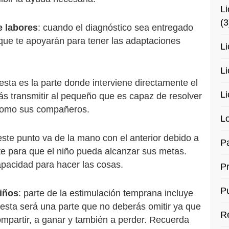
Li
(3
e labores
: cuando el diagnóstico sea entregado
 que te apoyarán para tener las adaptaciones
Li
Li
 esta es la parte donde interviene directamente el
Li
rás transmitir al pequeño que es capaz de resolver
í como sus compañeros.
Lo
este punto va de la mano con el anterior debido a
Pa
rte para que el niño pueda alcanzar sus metas.
apacidad para hacer las cosas.
P
Pu
niños
: parte de la estimulación temprana incluye
o, esta será una parte que no deberás omitir ya que
R
mpartir, a ganar y también a perder. Recuerda