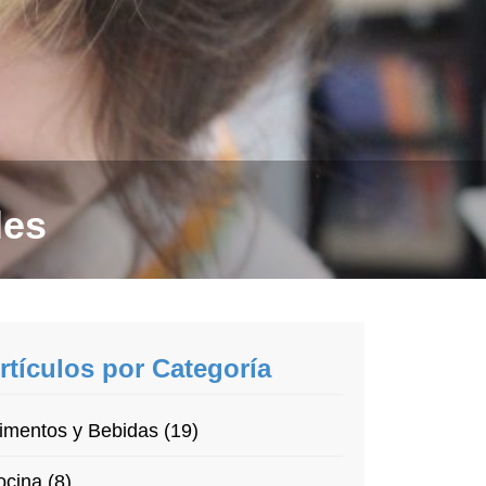
les
rtículos por Categoría
imentos y Bebidas (19)
cina (8)