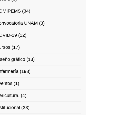
OMIPEMS (34)
onvocatoria UNAM (3)
OVID-19 (12)
rsos (17)
seño gráfico (13)
fermería (198)
entos (1)
ricultura. (4)
stitucional (33)