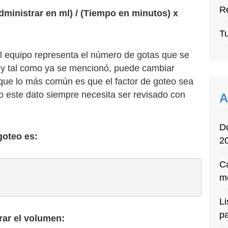
Re
dministrar en ml) / (Tiempo en minutos) x
Tu
el equipo representa el número de gotas que se
te y tal como ya se mencionó, puede cambiar
ue lo más común es que el factor de goteo sea
o este dato siempre necesita ser revisado con
A
D
 goteo es:
2
Ca
m
Li
p
rar el volumen: