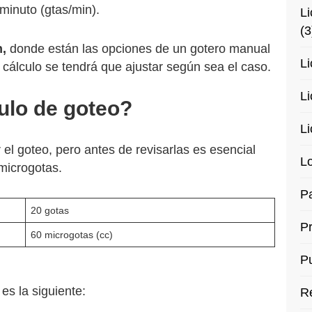
 minuto (gtas/min).
Li
(3
n,
donde están las opciones de un gotero manual
Li
 cálculo se tendrá que ajustar según sea el caso.
Li
culo de goteo?
Li
 el goteo, pero antes de revisarlas es esencial
Lo
 microgotas.
Pa
20 gotas
P
60 microgotas (cc)
Pu
es la siguiente:
R