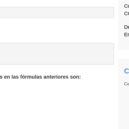
C
C
De
E
C
os en las fórmulas anteriores son:
Co