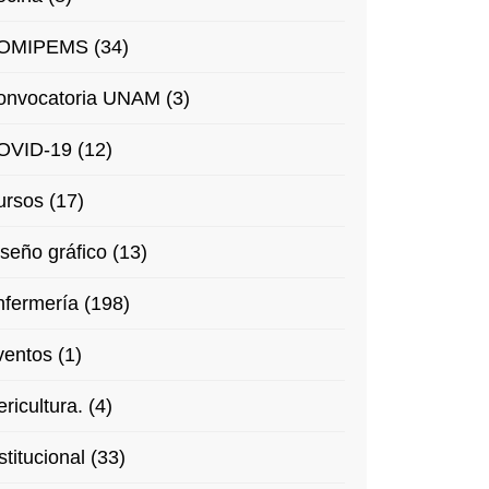
OMIPEMS (34)
onvocatoria UNAM (3)
OVID-19 (12)
rsos (17)
seño gráfico (13)
fermería (198)
entos (1)
ricultura. (4)
stitucional (33)