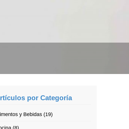
rtículos por Categoría
imentos y Bebidas (19)
cina (8)