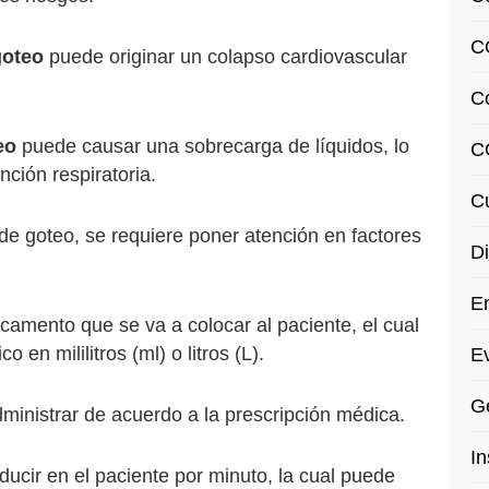
C
goteo
puede originar un colapso cardiovascular
C
eo
puede causar una sobrecarga de líquidos, lo
C
nción respiratoria.
Cu
 de goteo, se requiere poner atención en factores
Di
En
icamento que se va a colocar al paciente, el cual
 en mililitros (ml) o litros (L).
Ev
Ge
dministrar de acuerdo a la prescripción médica.
In
ducir en el paciente por minuto, la cual puede