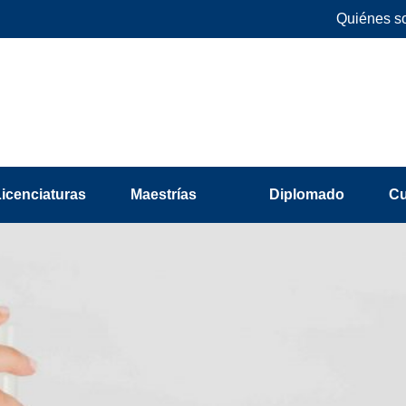
Quiénes s
Licenciaturas
Maestrías
Diplomado
C