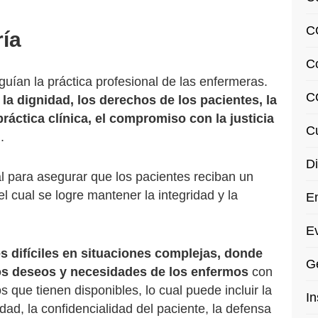
C
ría
C
 guían la práctica profesional de las enfermeras.
C
 la dignidad, los derechos de los pacientes, la
ráctica clínica, el compromiso con la justicia
Cu
d
.
Di
l para asegurar que los pacientes reciban un
l cual se logre mantener la integridad y la
En
Ev
s difíciles en situaciones complejas, donde
Ge
los deseos y necesidades de los enfermos
con
s que tienen disponibles, lo cual puede incluir la
In
idad, la confidencialidad del paciente, la defensa