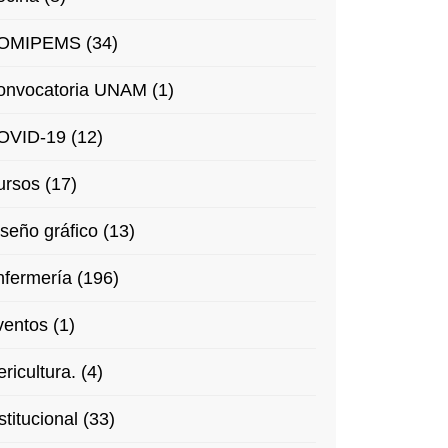
OMIPEMS (34)
onvocatoria UNAM (1)
OVID-19 (12)
rsos (17)
seño gráfico (13)
fermería (196)
entos (1)
ricultura. (4)
stitucional (33)