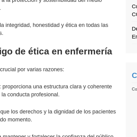
r a la protección y sostenibilidad del medio
C
.
C
la integridad, honestidad y ética en todas las
De
s.
E
igo de ética en enfermería
crucial por varias razones:
C
: proporciona una estructura clara y coherente
Co
 la conducta profesional.
 que los derechos y la dignidad de los pacientes
todo momento.
a mantener y fortalecer la confianza del público