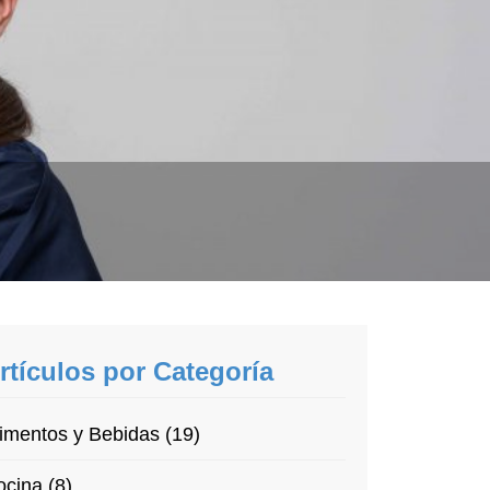
rtículos por Categoría
imentos y Bebidas (19)
cina (8)