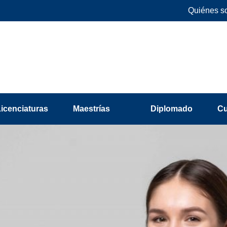
Quiénes s
Licenciaturas
Maestrías
Diplomado
C