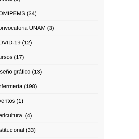
OMIPEMS (34)
onvocatoria UNAM (3)
OVID-19 (12)
rsos (17)
seño gráfico (13)
fermería (198)
entos (1)
ricultura. (4)
stitucional (33)