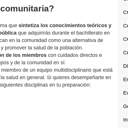
 comunitaria?
C
rama que
sintetiza los conocimientos teóricos y
C
pública
que adquirirás durante el bachillerato en
C
ican en la comunidad como una alternativa de
r y promover la salud de la población.
Cu
ión de los miembros
con cuidados directos e
rupos y de la comunidad en sí.
Di
r miembro de un equipo multidisciplinario que está
a la salud en general.
Si quieres desempeñarte en
En
iguientes disciplinas en tu preparación:
Ev
Ge
In