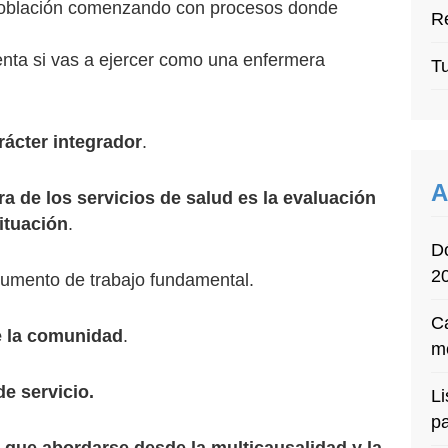
a población comenzando con procesos donde
Re
enta si vas a ejercer como una enfermera
Tu
rácter integrador
.
A
ra de los servicios de salud es la evaluación
ituación
.
D
2
umento de trabajo fundamental.
Ca
e la comunidad
.
m
de servicio.
Li
p