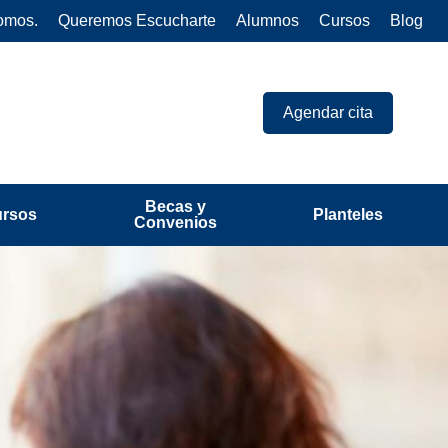
omos.
Queremos Escucharte
Alumnos
Cursos
Blog
Agendar cita
Becas y
ursos
Planteles
Convenios