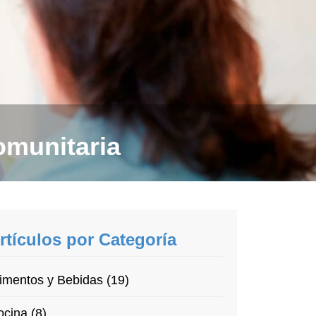
omunitaria
rtículos por Categoría
imentos y Bebidas (19)
cina (8)