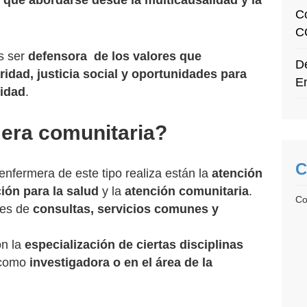
 que abordarse desde la multicausalidad y la
C
C
s ser
defensora de los valores que
De
ridad, justicia social y oportunidades para
E
idad
.
era comunitaria?
C
enfermera de este tipo realiza están la
atención
ión para la salud
y la
atención comunitaria
.
Co
res de
consultas, servicios comunes y
on la
especialización
de ciertas disciplinas
 como
investigadora o en el área de la